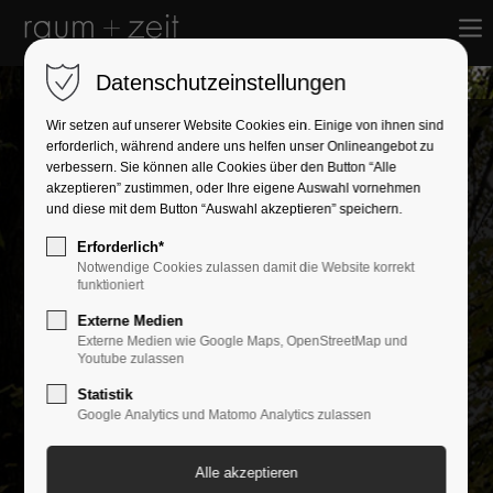
Datenschutzeinstellungen
Wir setzen auf unserer Website Cookies ein. Einige von ihnen sind
erforderlich, während andere uns helfen unser Onlineangebot zu
verbessern. Sie können alle Cookies über den Button “Alle
akzeptieren” zustimmen, oder Ihre eigene Auswahl vornehmen
und diese mit dem Button “Auswahl akzeptieren” speichern.
Erforderlich*
Notwendige Cookies zulassen damit die Website korrekt
funktioniert
Externe Medien
Externe Medien wie Google Maps, OpenStreetMap und
Youtube zulassen
Statistik
Offen für Neues?
Google Analytics und Matomo Analytics zulassen
Mitarbeiter*in gesucht!